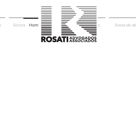
o
Sócios
Home
Áreas de atuação
Escritório
Contato
Sócios
Áreas de a